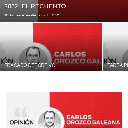
2022, EL RECUENTO
Redacción AFmedios
-
Dic 19, 2022
FRACASO DEPORTIVO
TAREA PÚB