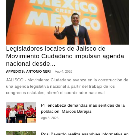
Legisladores locales de Jalisco de
Movimiento Ciudadano impulsan agenda
nacional desde...
-
AFMEDIOS / ANTONIO NERI
Ago 4, 2026
JALISCO.- Movimiento Ciudadano avanza en la construcción de
una agenda legislativa nacional a partir del trabajo de los
congresos estatales, afirmó el coordinador nacional...
PT encabeza demandas más sentidas de la
población: Marcos Barajas
Ago 3, 2026
Rosi Bayardo realiza asamblea informativa en