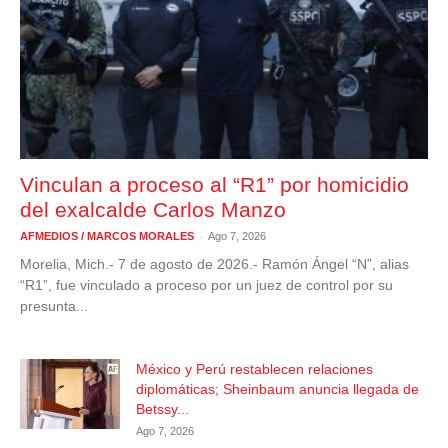
Vinculan a proceso al “R1” por homicidio
del exalcalde Carlos Manzo
-
AFMEDIOS / MARCOS MORALES
Ago 7, 2026
Morelia, Mich.- 7 de agosto de 2026.- Ramón Ángel “N”, alias
“R1”, fue vinculado a proceso por un juez de control por su
presunta...
México y Perú restablecen relaciones
diplomáticas; Sheinbaum anuncia llegada de
Betssy...
Ago 7, 2026