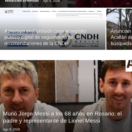
Redacción AFmedios
-
Ago 8, 2026
Aprueban en Comisión crear el registro
Anuncian 
público digital de seguimiento de
Acatlán d
recomendaciones de la CNDH
búsqueda
Murió Jorge Messi a los 68 años en Rosario: el
padre y representante de Lionel Messi
Ago 8, 2026