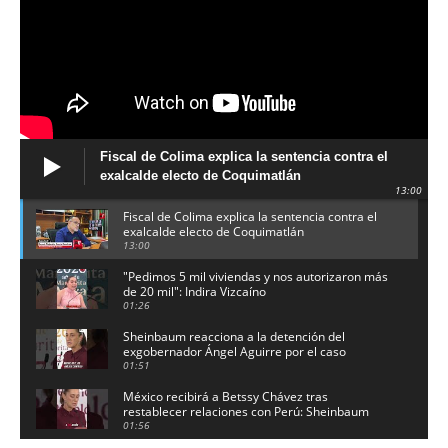
Fiscal de Colima explica la sentencia contra el
exalcalde electo de Coquimatlán
13:00
Fiscal de Colima explica la sentencia contra el
exalcalde electo de Coquimatlán
13:00
"Pedimos 5 mil viviendas y nos autorizaron más
de 20 mil": Indira Vizcaíno
01:26
Sheinbaum reacciona a la detención del
exgobernador Ángel Aguirre por el caso
Ayotzinapa
01:51
México recibirá a Betssy Chávez tras
restablecer relaciones con Perú: Sheinbaum
01:56