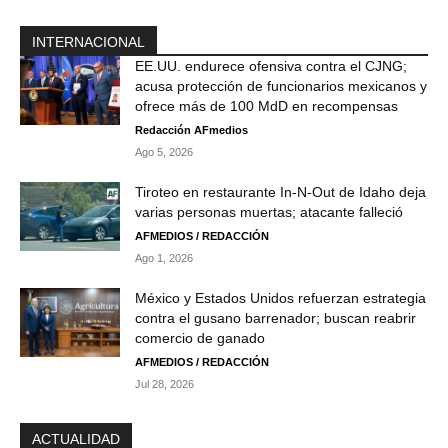
FGR informa avances en la investigación del
caso Ayotzinapa
05:30
INTERNACIONAL
EE.UU. endurece ofensiva contra el CJNG;
FGR: Nuevos testimonios revelan que habrían
ocultado videos del caso Ayotzinapa0806 23
acusa protección de funcionarios mexicanos y
01:31
ofrece más de 100 MdD en recompensas
Secretario de Salud aclara que no existe brote
Redacción AFmedios
de ciclosporiasis en México
Ago 5, 2026
02:59
¿Qué necesita Colima para mantener este
Tiroteo en restaurante In-N-Out de Idaho deja
ritmo y seguirse consolidando?
varias personas muertas; atacante falleció
01:39
AFMEDIOS / REDACCIÓN
Sheinbaum busca reanudar exportación de
Ago 1, 2026
aguacate a EU tras suspensión en Michoacán
02:50
México y Estados Unidos refuerzan estrategia
Sheinbaum pausa debate sobre derechos de
contra el gusano barrenador; buscan reabrir
las audiencias; dialogará con la CIRT
00:55
comercio de ganado
AFMEDIOS / REDACCIÓN
Jul 28, 2026
ACTUALIDAD