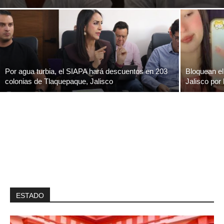
Por agua turbia, el SIAPA hará descuentos en 203
Bloquean el
colonias de Tlaquepaque, Jalisco
Jalisco por
ESTADO