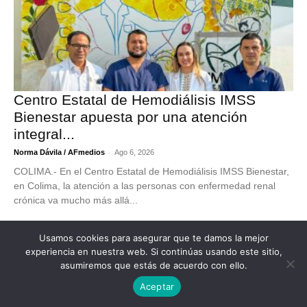
Centro Estatal de Hemodiálisis IMSS
Bienestar apuesta por una atención
integral...
-
Norma Dávila / AFmedios
Ago 6, 2026
COLIMA.- En el Centro Estatal de Hemodiálisis IMSS Bienestar,
en Colima, la atención a las personas con enfermedad renal
crónica va mucho más allá...
Usamos cookies para asegurar que te damos la mejor
LECTOR AF
experiencia en nuestra web. Si continúas usando este sitio,
asumiremos que estás de acuerdo con ello.
Aceptar