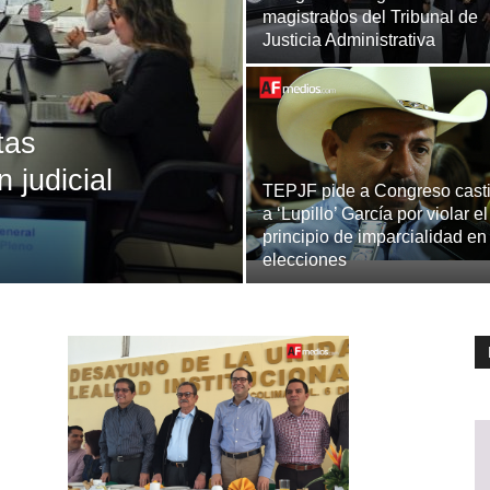
magistrados del Tribunal de
Justicia Administrativa
tas
 judicial
TEPJF pide a Congreso cast
a ‘Lupillo’ García por violar el
principio de imparcialidad en
elecciones