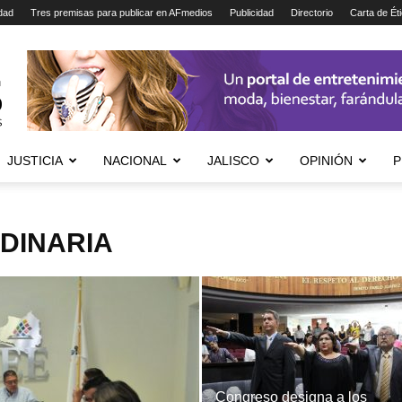
dad
Tres premisas para publicar en AFmedios
Publicidad
Directorio
Carta de Ét
JUSTICIA
NACIONAL
JALISCO
OPINIÓN
P
DINARIA
Congreso designa a los