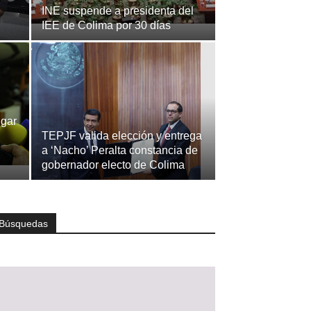
INE suspende a presidenta del
IEE de Colima por 30 días
igar
TEPJF valida elección y entrega
a ‘Nacho’ Peralta constancia de
gobernador electo de Colima
Búsquedas