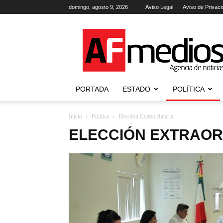
domingo, agosto 9, 2026
Aviso Legal
Aviso de Privaci
AFmedios
.-
Agencia
de
Noticias
PORTADA
ESTADO
POLÍTICA
Inicio
Política
Elección Extraordinaria
ELECCIÓN EXTRAOR