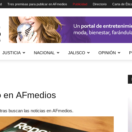
ad
Tres premisas para publicar en AFmedios
Publicidad
Directorio
Carta de Étic
JUSTICIA
NACIONAL
JALISCO
OPINIÓN
P
o en AFmedios
tras buscan las noticias en AFmedios.