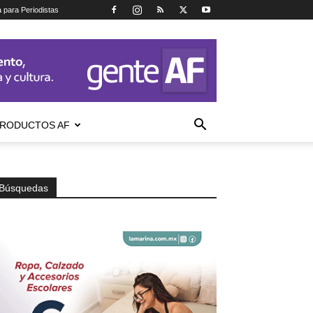
a para Periodistas
RODUCTOS AF
Búsquedas