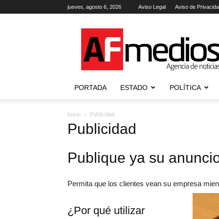
jueves, agosto 6, 2026
Aviso Legal
Aviso de Privacid
AFmedios
.-
Agencia
de
Noticias
PORTADA
ESTADO
POLÍTICA
Inicio
Publicidad
Publicidad
Publique ya su anunci
Permita que los clientes vean su empresa mien
¿Por qué utilizar