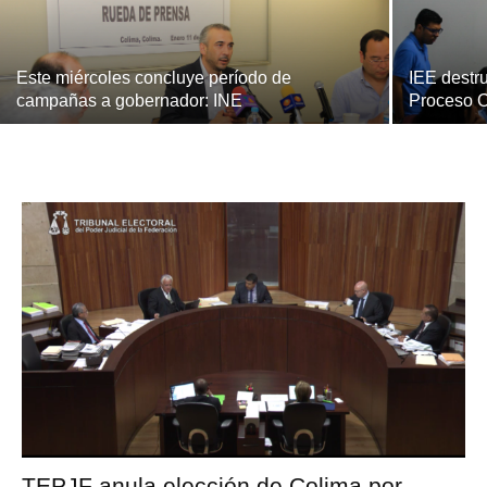
Este miércoles concluye período de
IEE destr
campañas a gobernador: INE
Proceso O
TEPJF anula elección de Colima por