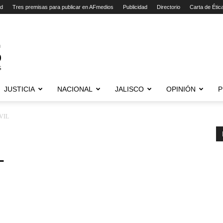
ad
Tres premisas para publicar en AFmedios
Publicidad
Directorio
Carta de Étic
JUSTICIA
NACIONAL
JALISCO
OPINIÓN
P
VIL
L