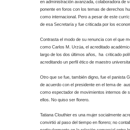
en administración avanzada, colaboradora de var
ponente en foros con los temas de derechos hu
como internacional. Pero a pesar de este currícu
de esa Secretaría y fue criticada por los econo
Contrasta el modo de su renuncia con el que m
como Carlos M. Urzúa, el acreditado académico
largo de los dos últimos años, ha criticado pol
acreditando un perfil ético de maestro universita
Otro que se fue, también digno, fue el panista
de acuerdo con el presidente en el tema de aust
como espectador de movimientos internos de s
ellos. No quiso ser florero.
Tatiana Clouthier es una mujer socialmente acr
convirtió al paso del tiempo en florero; no co
particularmente en la relación comercial entre