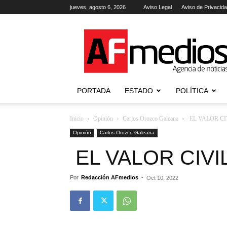
jueves, agosto 6, 2026
Aviso Legal
Aviso de Privacid
AFmedios
.-
Agencia
de
Noticias
PORTADA
ESTADO
POLÍTICA
Inicio
Opinión
Carlos Orozco Galeana
EL VALOR CI
Opinión
Carlos Orozco Galeana
EL VALOR CIVI
Por
Redacción AFmedios
-
Oct 10, 2022