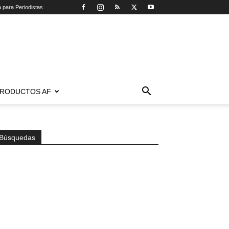
a para Periodistas
RODUCTOS AF
Búsquedas