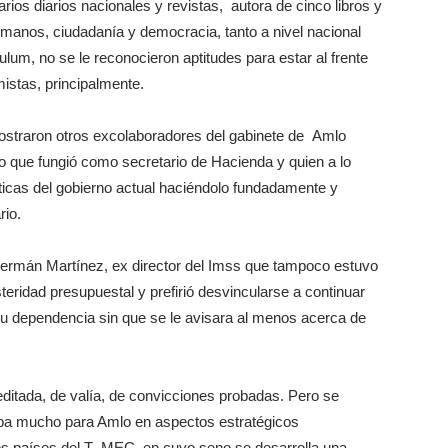
ios diarios nacionales y revistas, autora de cinco libros y
manos, ciudadanía y democracia, tanto a nivel nacional
lum, no se le reconocieron aptitudes para estar al frente
mistas, principalmente.
ostraron otros excolaboradores del gabinete de Amlo
 que fungió como secretario de Hacienda y quien a lo
íticas del gobierno actual haciéndolo fundadamente y
rio.
 Germán Martínez, ex director del Imss que tampoco estuvo
eridad presupuestal y prefirió desvincularse a continuar
u dependencia sin que se le avisara al menos acerca de
editada, de valía, de convicciones probadas. Pero se
ntaba mucho para Amlo en aspectos estratégicos
 los países del T- MEC en cuyo seno se desarrolla una