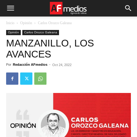
Inicio
Opinión
Carlos Orozco Galeana
Opinión
Carlos Orozco Galeana
MANZANILLO, LOS
AVANCES
Por
Redacción AFmedios
-
Oct 24, 2022