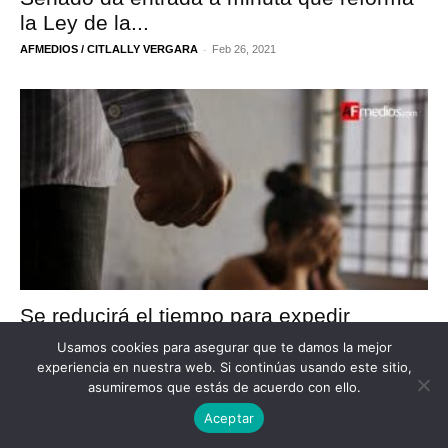
la Ley de la...
-
AFMEDIOS / CITLALLY VERGARA
Feb 26, 2021
Se reducirá el tiempo para expedir
órdenes de protección a mujeres
Usamos cookies para asegurar que te damos la mejor
experiencia en nuestra web. Si continúas usando este sitio,
-
AFMEDIOS / CITLALLY VERGARA
Feb 17, 2021
asumiremos que estás de acuerdo con ello.
Aceptar