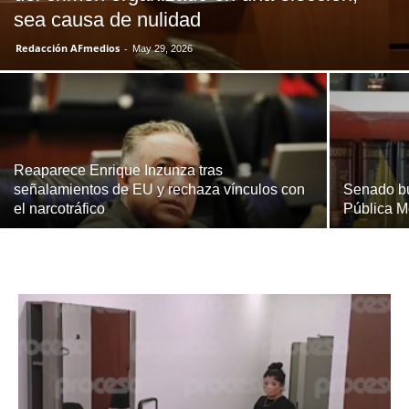
sea causa de nulidad
Redacción AFmedios
-
May 29, 2026
Reaparece Enrique Inzunza tras
señalamientos de EU y rechaza vínculos con
Senado bu
el narcotráfico
Pública M