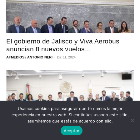
El gobierno de Jalisco y Viva Aerobus
anuncian 8 nuevos vuelos...
-
AFMEDIOS / ANTONIO NERI
Dic 11, 2024
Usamos cookies para asegurar que te damos la mejor
experiencia en nuestra web. Si continúas usando este sitio,
asumiremos que estás de acuerdo con ello.
Aceptar