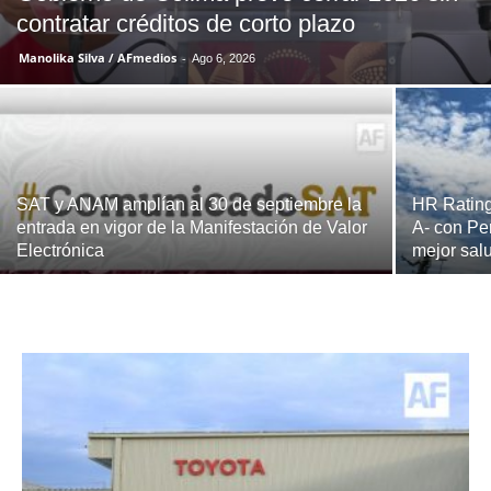
contratar créditos de corto plazo
Manolika Silva / AFmedios
-
Ago 6, 2026
SAT y ANAM amplían al 30 de septiembre la
HR Rating
entrada en vigor de la Manifestación de Valor
A- con Pe
Electrónica
mejor sal