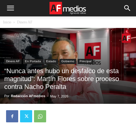
Inicio
Dinero AF
Dinero AF
En Portada
Estado
Gobierno
Principal
“Nunca antes hubo un desfalco de esta
magnitud”: Martín Flores sobre proceso
contra Nacho Peralta
Por
Redacción AFmedios
-
May 7, 2026