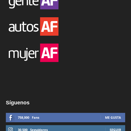
Síguenos
758,000
Fans
ME GUSTA
30,500
Seguidores
SEGUIR