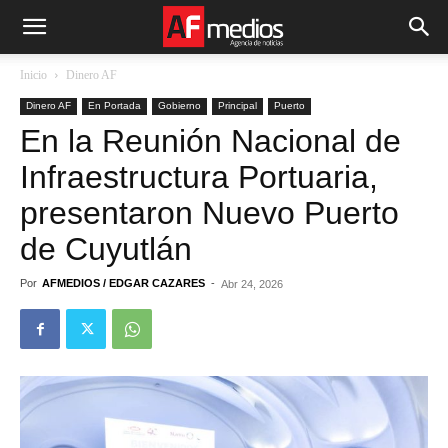
Inicio
Dinero AF
Dinero AF
En Portada
Gobierno
Principal
Puerto
En la Reunión Nacional de
Infraestructura Portuaria,
presentaron Nuevo Puerto
de Cuyutlán
Por
AFMEDIOS / EDGAR CAZARES
-
Abr 24, 2026