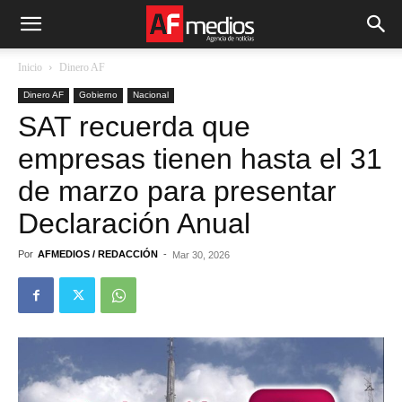
Inicio
Dinero AF
Dinero AF
Gobierno
Nacional
SAT recuerda que
empresas tienen hasta el 31
de marzo para presentar
Declaración Anual
Por
AFMEDIOS / REDACCIÓN
-
Mar 30, 2026