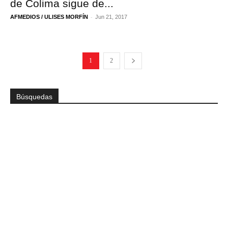
de Colima sigue de...
-
AFMEDIOS / ULISES MORFÍN
Jun 21, 2017
1
2
Búsquedas