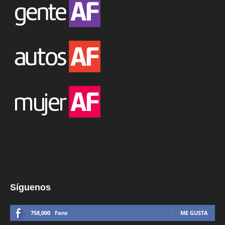
Síguenos
758,000
Fans
ME GUSTA