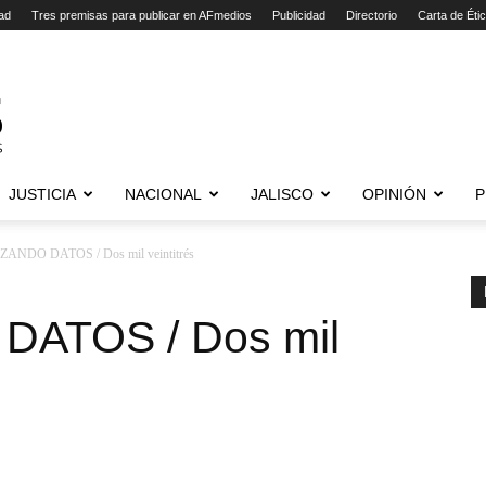
ad
Tres premisas para publicar en AFmedios
Publicidad
Directorio
Carta de Éti
JUSTICIA
NACIONAL
JALISCO
OPINIÓN
P
ANDO DATOS / Dos mil veintitrés
DATOS / Dos mil