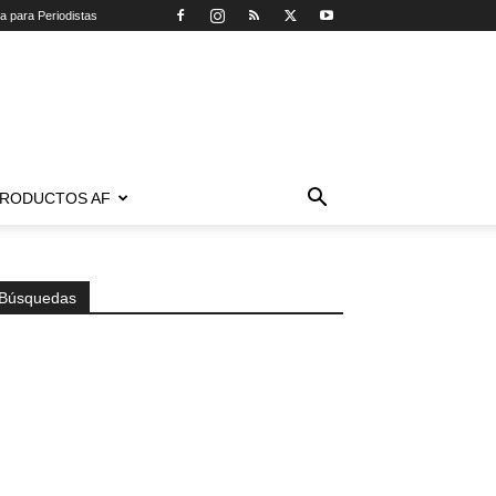
ca para Periodistas
RODUCTOS AF
Búsquedas