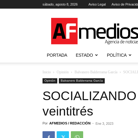
sábado, agosto 8, 2026
Aviso Legal
Aviso de Privacid
AFmedios
.-
Agencia
de
Noticias
PORTADA
ESTADO
POLÍTICA
Inicio
Opinión
Balvanero Balderrama García
SOCIALIZ
Opinión
Balvanero Balderrama García
SOCIALIZANDO 
veintitrés
Por
AFMEDIOS / REDACCIÓN
-
Ene 3, 2023