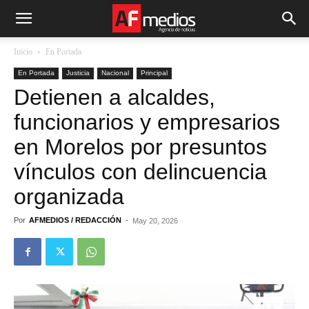
Inicio
En Portada
En Portada
Justicia
Nacional
Principal
Detienen a alcaldes,
funcionarios y empresarios
en Morelos por presuntos
vínculos con delincuencia
organizada
Por
AFMEDIOS / REDACCIÓN
-
May 20, 2026