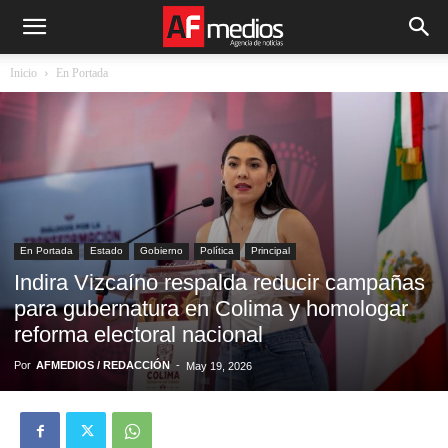
Inicio
En Portada
En Portada
Estado
Gobierno
Política
Principal
Indira Vizcaíno respalda reducir campañas
para gubernatura en Colima y homologar
reforma electoral nacional
Por
AFMEDIOS / REDACCIÓN
-
May 19, 2026