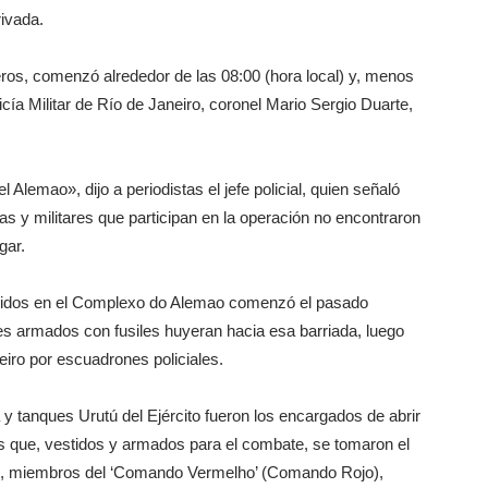
ivada.
ros, comenzó alrededor de las 08:00 (hora local) y, menos
ía Militar de Río de Janeiro, coronel Mario Sergio Duarte,
l Alemao», dijo a periodistas el jefe policial, quien señaló
ías y militares que participan en la operación no encontraron
gar.
didos en el Complexo do Alemao comenzó el pasado
s armados con fusiles huyeran hacia esa barriada, luego
eiro por escuadrones policiales.
y tanques Urutú del Ejército fueron los encargados de abrir
res que, vestidos y armados para el combate, se tomaron el
tes, miembros del ‘Comando Vermelho’ (Comando Rojo),