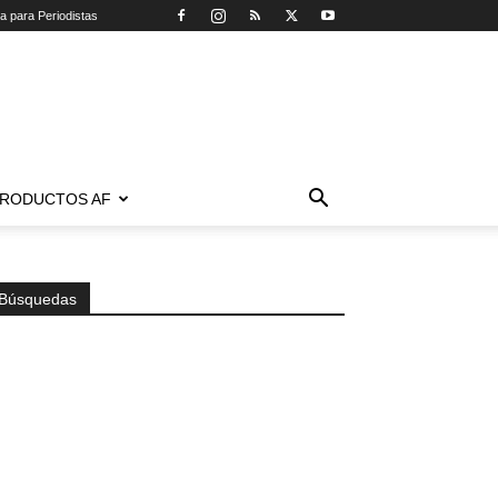
ca para Periodistas
RODUCTOS AF
Búsquedas