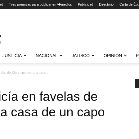
ad
Tres premisas para publicar en AFmedios
Publicidad
Directorio
Carta de Éti
JUSTICIA
NACIONAL
JALISCO
OPINIÓN
P
elas de Río y encuentra la casa...
icía en favelas de
la casa de un capo