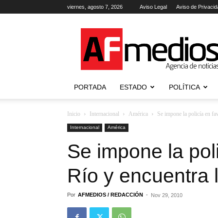
viernes, agosto 7, 2026
Aviso Legal
Aviso de Privacid
AFmedios
.-
Agencia
de
Noticias
PORTADA
ESTADO
POLÍTICA
Inicio
Internacional
América
Se impone la policía en fav
Internacional
América
Se impone la pol
Río y encuentra 
Por
AFMEDIOS / REDACCIÓN
-
Nov 29, 2010