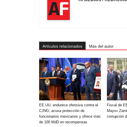
Artículos relacionados
Más del autor
EE.UU. endurece ofensiva contra el
Fiscal de E
CJNG; acusa protección de
Mayo» Zamb
funcionarios mexicanos y ofrece más
corrupción 
de 100 MdD en recompensas