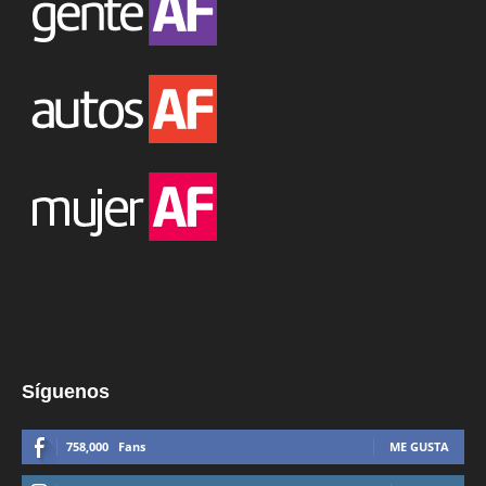
Síguenos
758,000
Fans
ME GUSTA