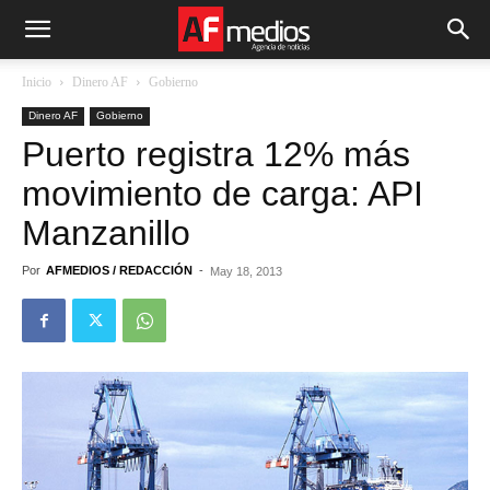
Inicio
Dinero AF
Gobierno
Dinero AF
Gobierno
Puerto registra 12% más
movimiento de carga: API
Manzanillo
Por
AFMEDIOS / REDACCIÓN
-
May 18, 2013