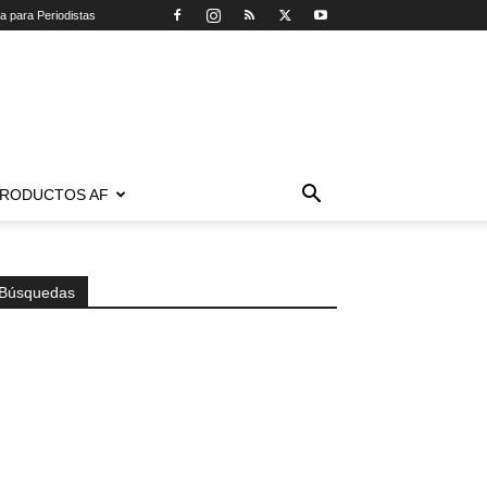
ca para Periodistas
RODUCTOS AF
Búsquedas