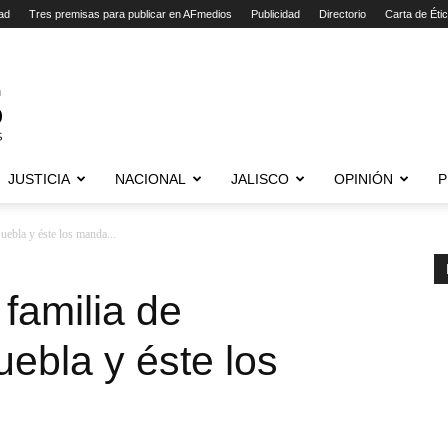
ad
Tres premisas para publicar en AFmedios
Publicidad
Directorio
Carta de Éti
JUSTICIA
NACIONAL
JALISCO
OPINIÓN
P
uebla y éste los manda...
familia de
ebla y éste los