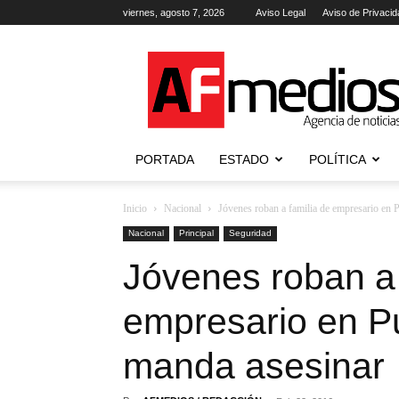
viernes, agosto 7, 2026
Aviso Legal
Aviso de Privacid
AFmedios
.-
Agencia
de
Noticias
PORTADA
ESTADO
POLÍTICA
Inicio
Nacional
Jóvenes roban a familia de empresario en P
Nacional
Principal
Seguridad
Jóvenes roban a 
empresario en Pu
manda asesinar