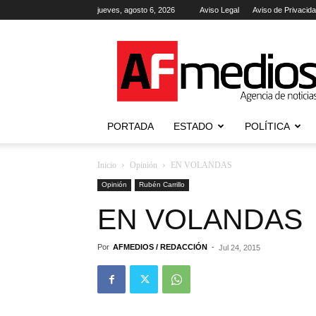
jueves, agosto 6, 2026
Aviso Legal
Aviso de Privacid
AFmedios
.-
Agencia
de
Noticias
PORTADA
ESTADO
POLÍTICA
Inicio
Opinión
EN VOLANDAS
Opinión
Rubén Carrillo
EN VOLANDAS
Por
AFMEDIOS / REDACCIÓN
-
Jul 24, 2015