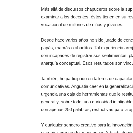
Más allá de discursos chapuceros sobre la supu
examinar a los docentes, éstos tienen en su res
vocacional de millones de niños y jóvenes.
Desde hace varios años he sido jurado de conc
papás, mamás o abuelitos. Tal experiencia arro
son incapaces de registrar sus sentimientos, pl
anarquía conceptual. Esos resultados son vincul
También, he participado en talleres de capacita
comunicativas. Angustia caer en la generalizac
urgencia una caja de herramientas que le restit
general y, sobre todo, una curiosidad infatigabl
con apenas 250 palabras, restrictivas para la a
Y cualquier sendero creativo para la innovación
escribir, comprender y escuchar. Y hasta donde