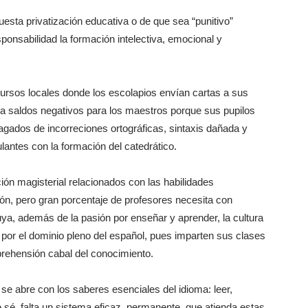
esta privatización educativa o de que sea “punitivo”
ponsabilidad la formación intelectiva, emocional y
ursos locales donde los escolapios envían cartas a sus
ja saldos negativos para los maestros porque sus pupilos
agados de incorreciones ortográficas, sintaxis dañada y
antes con la formación del catedrático.
ción magisterial relacionados con las habilidades
ión, pero gran porcentaje de profesores necesita con
uya, además de la pasión por enseñar y aprender, la cultura
e por el dominio pleno del español, pues imparten sus clases
prehensión cabal del conocimiento.
 se abre con los saberes esenciales del idioma: leer,
 sé, falta un sistema eficaz, permanente, que atienda estas