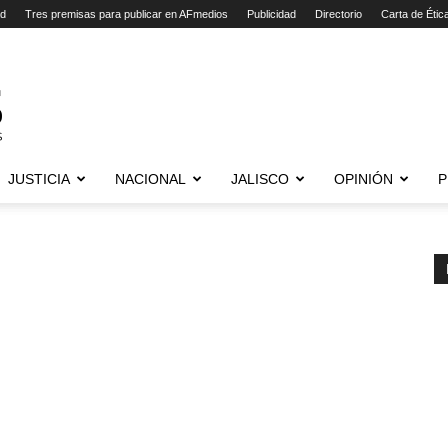
ad
Tres premisas para publicar en AFmedios
Publicidad
Directorio
Carta de Étic
JUSTICIA
NACIONAL
JALISCO
OPINIÓN
P