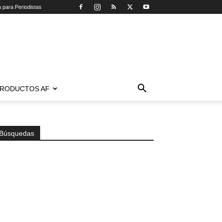
a para Periodistas
RODUCTOS AF
Búsquedas