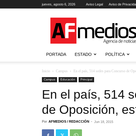
jueves, agosto 6, 2026
Aviso Legal
Aviso de Privacid
AFmedios
.-
Agencia
de
Noticias
PORTADA
ESTADO
POLÍTICA
Inicio
Campus
En el país, 514 sedes para Concurso de Opos
Campus
Educación
Principal
En el país, 514 
de Oposición, es
Por
AFMEDIOS / REDACCIÓN
-
Jun 18, 2015