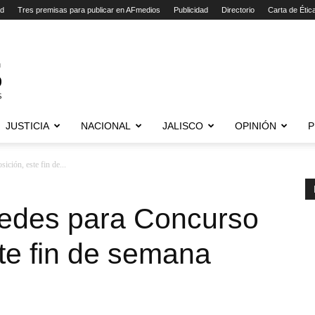
ad
Tres premisas para publicar en AFmedios
Publicidad
Directorio
Carta de Étic
JUSTICIA
NACIONAL
JALISCO
OPINIÓN
P
ición, este fin de...
sedes para Concurso
te fin de semana