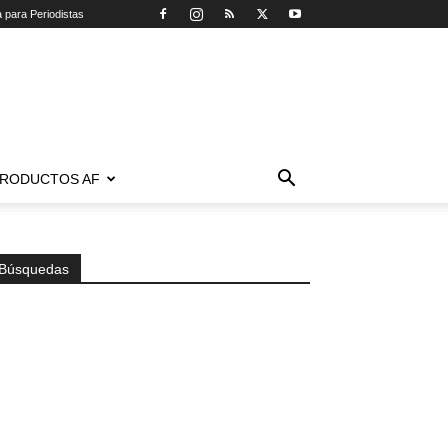
a para Periodistas
RODUCTOS AF
Búsquedas