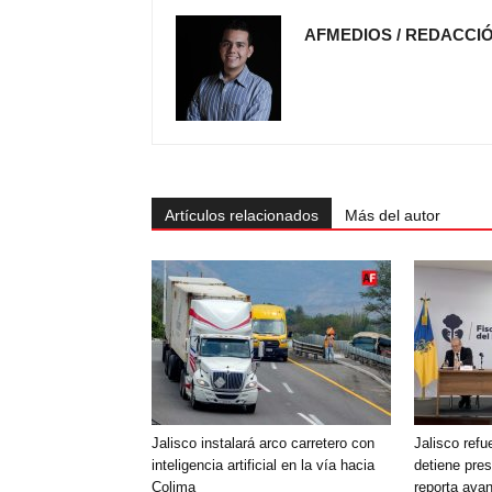
AFMEDIOS / REDACCI
Artículos relacionados
Más del autor
Jalisco instalará arco carretero con
Jalisco refu
inteligencia artificial en la vía hacia
detiene pre
Colima
reporta ava