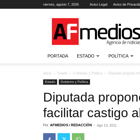
viernes, agosto 7, 2026
Aviso Legal
Aviso de Privacid
AFmedios
.-
Agencia
de
Noticias
PORTADA
ESTADO
POLÍTICA
Inicio
Estado
Gobierno y Política
Diputada propone refo
Estado
Gobierno y Política
Diputada propon
facilitar castigo 
Por
AFMEDIOS / REDACCIÓN
-
Ago 13, 2011