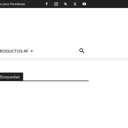
ca para Periodistas
RODUCTOS AF
Búsquedas