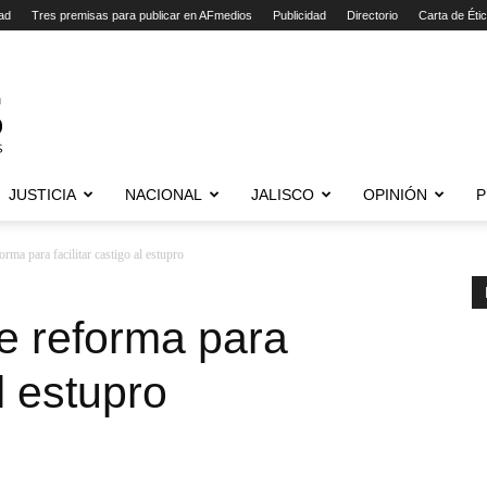
ad
Tres premisas para publicar en AFmedios
Publicidad
Directorio
Carta de Éti
JUSTICIA
NACIONAL
JALISCO
OPINIÓN
P
rma para facilitar castigo al estupro
e reforma para
al estupro