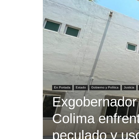
En Portada
Estado
Gobierno y Política
Justicia
Exgobernador 
Colima enfren
peculado y uso