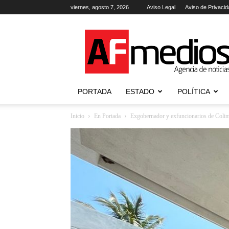
viernes, agosto 7, 2026
Aviso Legal
Aviso de Privacid
AFmedios
.-
Agencia
de
Noticias
PORTADA
ESTADO
POLÍTICA
Inicio
En Portada
Exgobernador y exfuncionarios de Colima