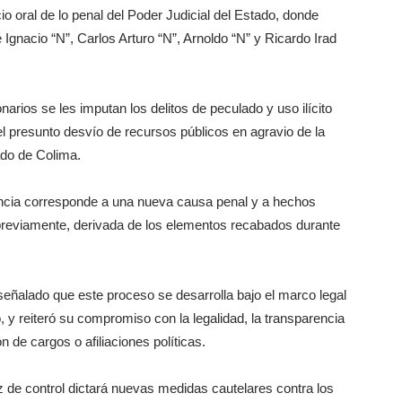
cio oral de lo penal del Poder Judicial del Estado, donde
gnacio “N”, Carlos Arturo “N”, Arnoldo “N” y Ricardo Irad
arios se les imputan los delitos de peculado y uso ilícito
el presunto desvío de recursos públicos en agravio de la
ado de Colima.
encia corresponde a una nueva causa penal y a hechos
 previamente, derivada de los elementos recabados durante
eñalado que este proceso se desarrolla bajo el marco legal
, y reiteró su compromiso con la legalidad, la transparencia
ón de cargos o afiliaciones políticas.
z de control dictará nuevas medidas cautelares contra los