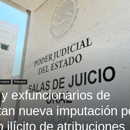
noticia
Principal
y exfuncionarios de
tan nueva imputación p
 ilícito de atribuciones