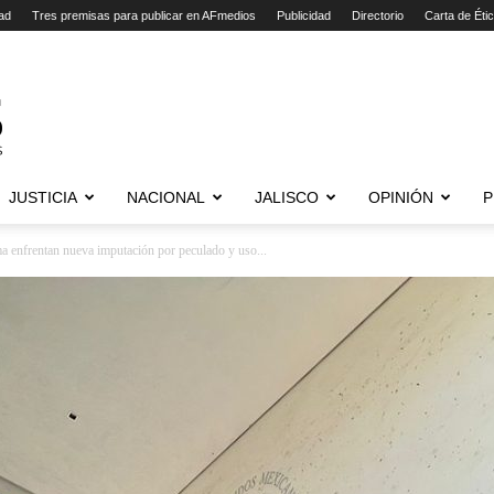
ad
Tres premisas para publicar en AFmedios
Publicidad
Directorio
Carta de Éti
JUSTICIA
NACIONAL
JALISCO
OPINIÓN
P
 enfrentan nueva imputación por peculado y uso...