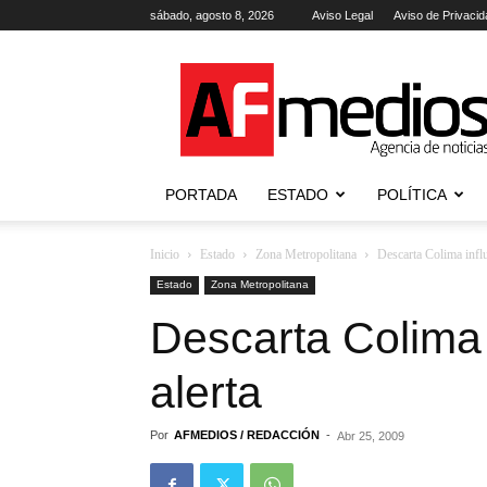
sábado, agosto 8, 2026
Aviso Legal
Aviso de Privacid
AFmedios
.-
Agencia
de
Noticias
PORTADA
ESTADO
POLÍTICA
Inicio
Estado
Zona Metropolitana
Descarta Colima influ
Estado
Zona Metropolitana
Descarta Colima 
alerta
Por
AFMEDIOS / REDACCIÓN
-
Abr 25, 2009