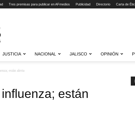
ad
Tres premisas para publicar en AFmedios
Publicidad
Directorio
Carta de Éti
JUSTICIA
NACIONAL
JALISCO
OPINIÓN
P
enza; están alerta
influenza; están