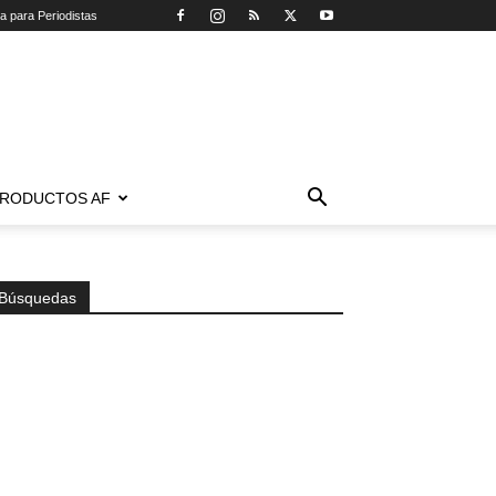
ca para Periodistas
RODUCTOS AF
Búsquedas