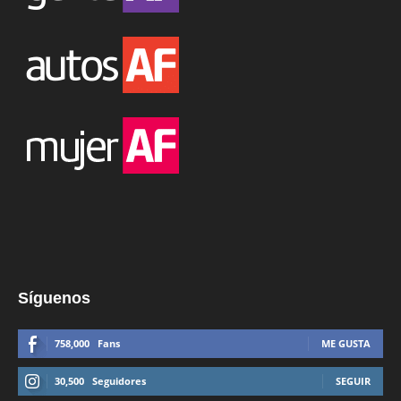
Síguenos
758,000
Fans
ME GUSTA
30,500
Seguidores
SEGUIR