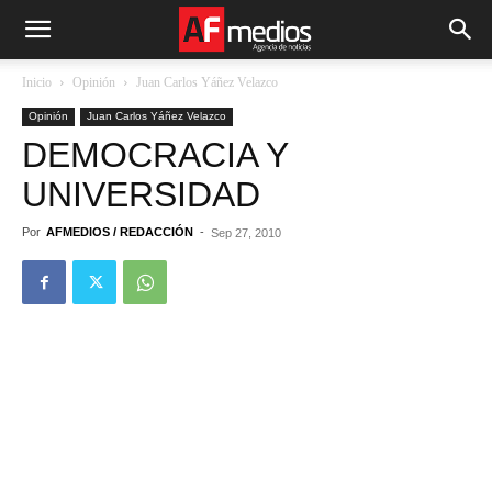
Inicio
Opinión
Juan Carlos Yáñez Velazco
Opinión
Juan Carlos Yáñez Velazco
DEMOCRACIA Y
UNIVERSIDAD
Por
AFMEDIOS / REDACCIÓN
-
Sep 27, 2010