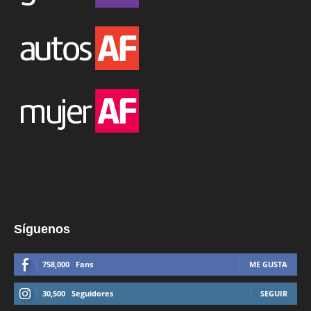
Síguenos
758,000
Fans
ME GUSTA
30,500
Seguidores
SEGUIR