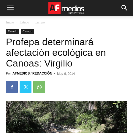
Inicio
Estado
Campo
Estado
Campo
Profepa determinará
afectación ecológica en
Canoas: Virgilio
Por
AFMEDIOS / REDACCIÓN
-
May 6, 2014