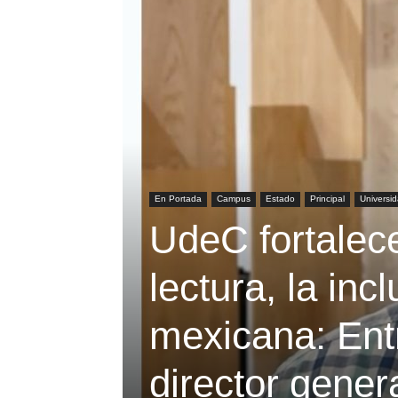
En Portada
Campus
Estado
Principal
Universi
UdeC fortalec
lectura, la incl
mexicana: Entr
director gener