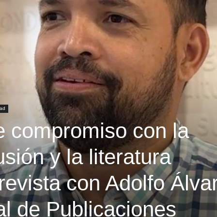
dad
e compromiso con la
usión y la literatura
evista con Adolfo Álva
al de Publicaciones