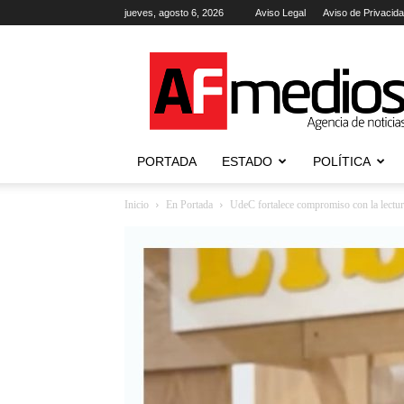
jueves, agosto 6, 2026
Aviso Legal
Aviso de Privacid
AFmedios
.-
Agencia
de
Noticias
PORTADA
ESTADO
POLÍTICA
Inicio
En Portada
UdeC fortalece compromiso con la lectura, 