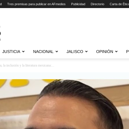
ad
Tres premisas para publicar en AFmedios
Publicidad
Directorio
Carta de Étic
JUSTICIA
NACIONAL
JALISCO
OPINIÓN
P
la inclusión y la literatura mexicana:...