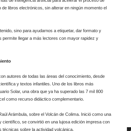
s de inteligencia artificial para acelerar el proceso de
 de libros electrónicos, sin alterar en ningún momento el
ntenido, sino para ayudarnos a etiquetar, dar formato y
s permite llegar a más lectores con mayor rapidez y
miento
con autores de todas las áreas del conocimiento, desde
ientífica y textos infantiles. Uno de los libros más
ario Solar, una obra que ya ha superado las 7 mil 800
cel como recurso didáctico complementario.
 Raúl Arámbula, sobre el Volcán de Colima. Inició como una
y científico, se convirtió en una lujosa edición impresa con
s técnicas sobre la actividad volcánica.