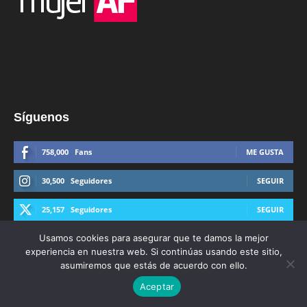
Síguenos
758,000
Fans
ME GUSTA
30,500
Seguidores
SEGUIR
25,157
Seguidores
SEGUIR
Usamos cookies para asegurar que te damos la mejor
44,600
Suscriptores
SUSCRIBIRTE
experiencia en nuestra web. Si continúas usando este sitio,
asumiremos que estás de acuerdo con ello.
Aceptar
© Derechos Reservados AFmedios 2021