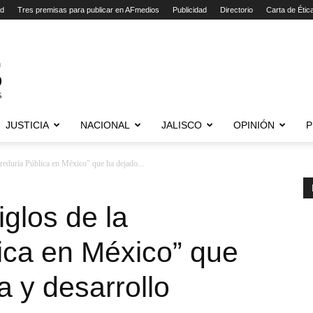
ad
Tres premisas para publicar en AFmedios
Publicidad
Directorio
Carta de Étic
JUSTICIA
NACIONAL
JALISCO
OPINIÓN
P
rreduría Pública en México” que ha dejado...
iglos de la
ica en México” que
a y desarrollo