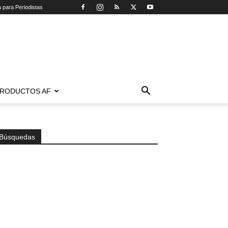
a para Periodistas
RODUCTOS AF
Búsquedas