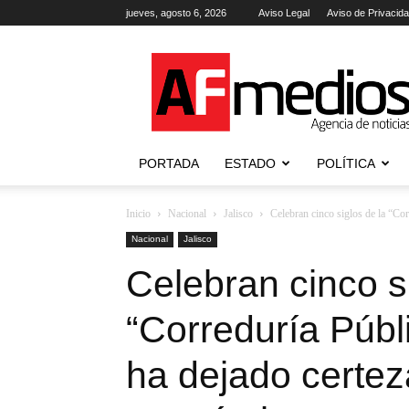
jueves, agosto 6, 2026
Aviso Legal
Aviso de Privacid
AFmedios
.-
Agencia
de
Noticias
PORTADA
ESTADO
POLÍTICA
Inicio
Nacional
Jalisco
Celebran cinco siglos de la “Co
Nacional
Jalisco
Celebran cinco s
“Correduría Públ
ha dejado certez