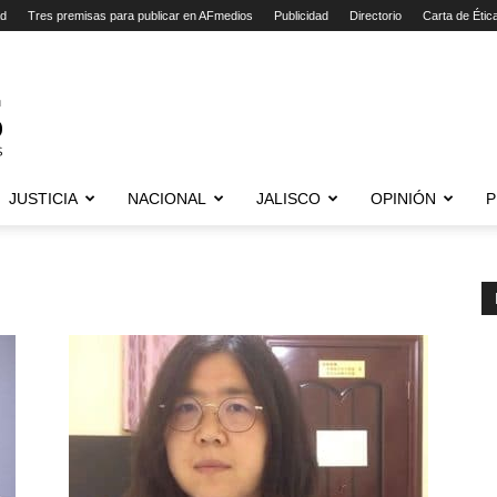
ad
Tres premisas para publicar en AFmedios
Publicidad
Directorio
Carta de Étic
JUSTICIA
NACIONAL
JALISCO
OPINIÓN
P