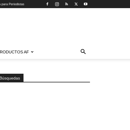
a para Periodistas
RODUCTOS AF
Búsquedas