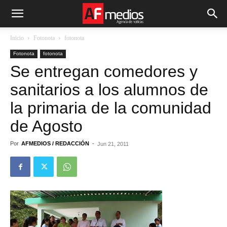
Inicio
Fotonota
fotonota
Fotonota
fotonota
Se entregan comedores y
sanitarios a los alumnos de
la primaria de la comunidad
de Agosto
Por
AFMEDIOS / REDACCIÓN
-
Jun 21, 2011