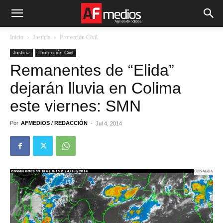
Inicio
Justicia
Protección Civil
Justicia
Protección Civil
Remanentes de “Elida”
dejarán lluvia en Colima
este viernes: SMN
Por
AFMEDIOS / REDACCIÓN
-
Jul 4, 2014