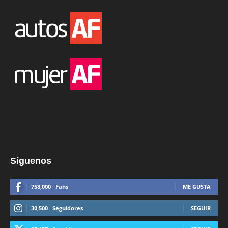
Síguenos
758,000
Fans
ME GUSTA
30,500
Seguidores
SEGUIR