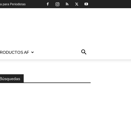
ca para Periodistas
RODUCTOS AF
Búsquedas