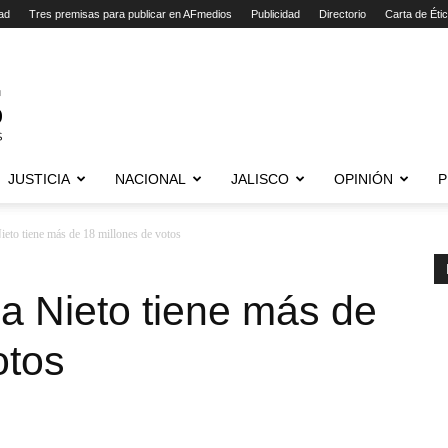
ad
Tres premisas para publicar en AFmedios
Publicidad
Directorio
Carta de Éti
JUSTICIA
NACIONAL
JALISCO
OPINIÓN
P
eto tiene más de 18 millones de votos
a Nieto tiene más de
otos