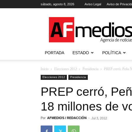
sábado, agosto 8, 2026
Aviso Legal
Aviso de Privacid
AFmedios
.-
Agencia
de
Noticias
PORTADA
ESTADO
POLÍTICA
Inicio
Elecciones 2012
Presidencia
PREP cerró, Peña Ni
Elecciones 2012
Presidencia
PREP cerró, Peñ
18 millones de v
Por
AFMEDIOS / REDACCIÓN
-
Jul 3, 2012