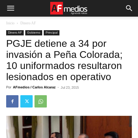
Inicio
Dinero AF
Dinero AF
Gobierno
Principal
PGJE detiene a 34 por
invasión a Peña Colorada;
10 uniformados resultaron
lesionados en operativo
Por
AFmedios / Carlos Alcaraz
-
Jul 23, 2015