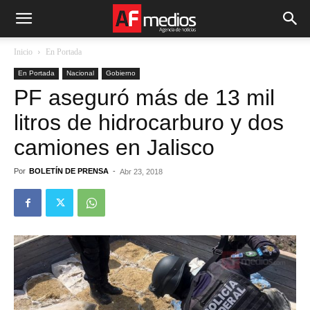
Inicio
En Portada
En Portada
Nacional
Gobierno
PF aseguró más de 13 mil
litros de hidrocarburo y dos
camiones en Jalisco
Por
BOLETÍN DE PRENSA
-
Abr 23, 2018