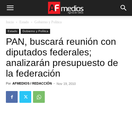
Inicio
Estado
Gobierno y Política
Estado
Gobierno y Política
PAN, buscará reunión con
diputados federales;
analizarán presupuesto de
la federación
Por
AFMEDIOS / REDACCIÓN
-
Nov 19, 2010