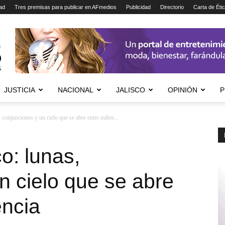
ad
Tres premisas para publicar en AFmedios
Publicidad
Directorio
Carta de Éti
JUSTICIA
NACIONAL
JALISCO
OPINIÓN
P
conjunciones y un cielo que se abre entre nubes...
o: lunas,
n cielo que se abre
encia