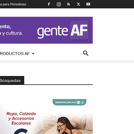
ca para Periodistas
RODUCTOS AF
Búsquedas