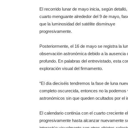
El recorrido lunar de mayo inicia, según detalló,
cuarto menguante alrededor del 9 de mayo, fase
que la luminosidad del satélite disminuye
progresivamente.
Posteriormente, el 16 de mayo se registra la lu
observación astronómica debido a la ausencia de br
profundo. En palabras del entrevistado, esta con
exploración visual del firmamento.
“El día dieciséis tendremos la fase de luna nue
completo oscurecida, entonces no la podemos 
astronómicos sin que queden ocultados por el int
El calendario continúa con el cuarto creciente 
progresivamente hasta alcanzar nuevamente su 
interactúa visualmente con otros objetos cele