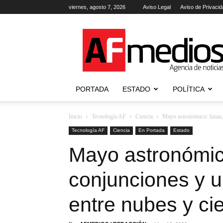
viernes, agosto 7, 2026
Aviso Legal
Aviso de Privacid
AFmedios
.-
Agencia
de
Noticias
PORTADA
ESTADO
POLÍTICA
Inicio
Tecnología AF
Ciencia
Mayo astronómico: lunas, 
Tecnología AF
Ciencia
En Portada
Estado
Mayo astronómic
conjunciones y u
entre nubes y ci