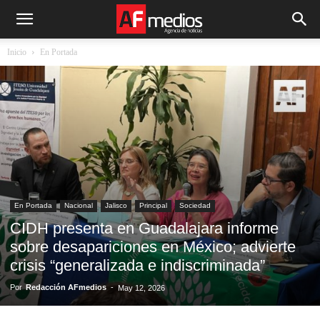
Inicio
En Portada
En Portada
Nacional
Jalisco
Principal
Sociedad
CIDH presenta en Guadalajara informe
sobre desapariciones en México; advierte
crisis “generalizada e indiscriminada”
Por
Redacción AFmedios
-
May 12, 2026