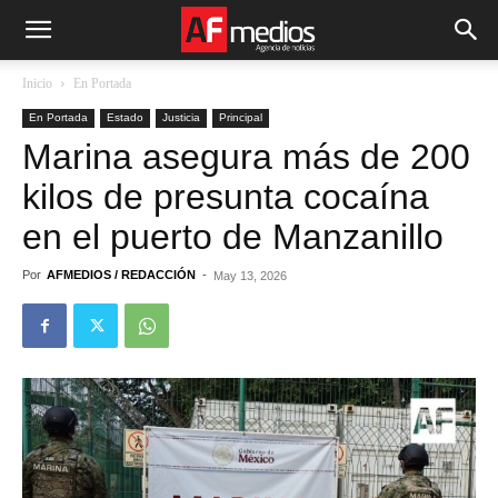
Inicio
En Portada
En Portada
Estado
Justicia
Principal
Marina asegura más de 200
kilos de presunta cocaína
en el puerto de Manzanillo
Por
AFMEDIOS / REDACCIÓN
-
May 13, 2026