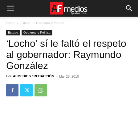
Inicio
Estado
Gobierno y Política
Estado
Gobierno y Política
‘Locho’ sí le faltó el respeto
al gobernador: Raymundo
González
Por
AFMEDIOS / REDACCIÓN
-
Mar 25, 2010