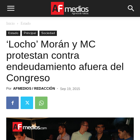
Inicio
Estado
Estado
Principal
Sociedad
‘Locho’ Morán y MC
protestan contra
endeudamiento afuera del
Congreso
Por
AFMEDIOS / REDACCIÓN
-
Sep 19, 2015