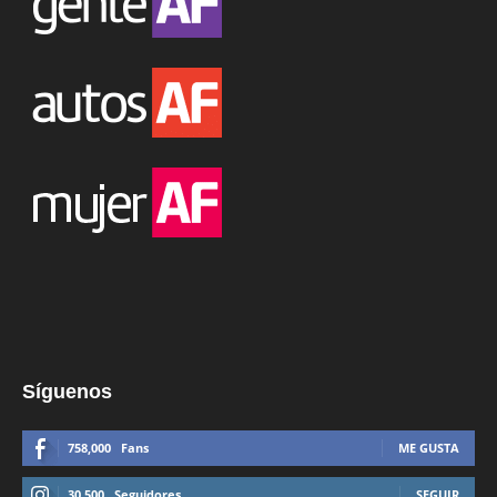
Síguenos
758,000
Fans
ME GUSTA
30,500
Seguidores
SEGUIR