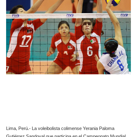
Lima, Perú.- La voleibolista colimense Yerania Paloma
Gutiérrez Sandoval que participa en el Campeonato Mundial