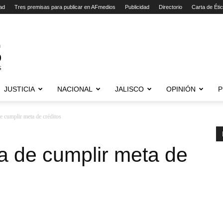
ad
Tres premisas para publicar en AFmedios
Publicidad
Directorio
Carta de Éti
JUSTICIA
NACIONAL
JALISCO
OPINIÓN
P
cumplir meta de créditos
 de cumplir meta de