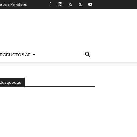
ca para Periodistas
RODUCTOS AF
Búsquedas