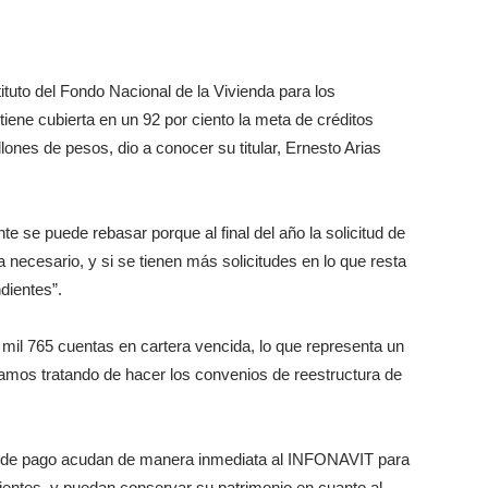
ituto del Fondo Nacional de la Vivienda para los
ene cubierta en un 92 por ciento la meta de créditos
ones de pesos, dio a conocer su titular, Ernesto Arias
e se puede rebasar porque al final del año la solicitud de
 necesario, y si se tienen más solicitudes en lo que resta
dientes”.
 mil 765 cuentas en cartera vencida, lo que representa un
estamos tratando de hacer los convenios de reestructura de
as de pago acudan de manera inmediata al INFONAVIT para
entes, y puedan conservar su patrimonio en cuanto al