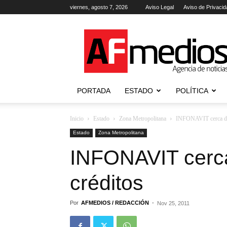
viernes, agosto 7, 2026
Aviso Legal
Aviso de Privacid
AFmedios
.-
Agencia
de
Noticias
PORTADA
ESTADO
POLÍTICA
Inicio
Estado
Zona Metropolitana
INFONAVIT cerca de 
Estado
Zona Metropolitana
INFONAVIT cerca
créditos
Por
AFMEDIOS / REDACCIÓN
-
Nov 25, 2011