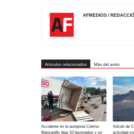
AFMEDIOS / REDACCI
Artículos relacionados
Más del autor
Accidente en la autopista Colima-
Volcán de C
Manzanillo deja 10 lesionados y un
actividad sí