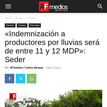
Inicio
Estado
Campo
Estado
Campo
Principal
«Indemnización a
productores por lluvias será
de entre 11 y 12 MDP»:
Seder
Por
AFmedios / Carlos Alcaraz
-
Abr 9, 2015