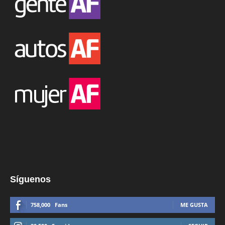
Síguenos
758,000
Fans
ME GUSTA