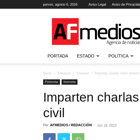
jueves, agosto 6, 2026
Aviso Legal
Aviso de Privacid
AFmedios
.-
Agencia
de
Noticias
PORTADA
ESTADO
POLÍTICA
Inicio
Fotonota
fotonota
Imparten charlas sobre protecci
Fotonota
fotonota
Imparten charlas
civil
Por
AFMEDIOS / REDACCIÓN
-
Jun 18, 2012