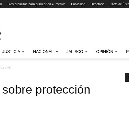
ad
Tres premisas para publicar en AFmedios
Publicidad
Directorio
Carta de Étic
JUSTICIA
NACIONAL
JALISCO
OPINIÓN
P
ón civil
 sobre protección