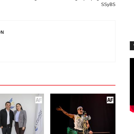
SSyBS
ÓN