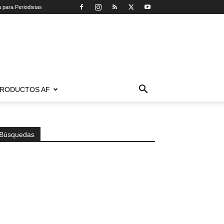
a para Periodistas
RODUCTOS AF
Búsquedas