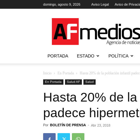
domingo, agosto 9, 2026
Aviso Legal
Aviso de Privaci
AFmedios
.-
Agencia
de
Noticias
PORTADA
ESTADO
POLÍTICA
Inicio
En Portada
Hasta 20% de la población infantil padec
En Portada
Salud AF
Salud
Hasta 20% de la p
padece hipermet
Por
BOLETÍN DE PRENSA
-
Abr 23, 2018