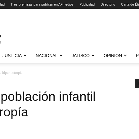
dad
Tres premisas para publicar en AFmedios
Publicidad
Directorio
Carta de Ét
JUSTICIA
NACIONAL
JALISCO
OPINIÓN
P
e hipermetropía
oblación infantil
ropía